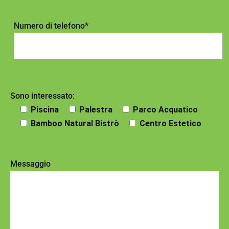
Numero di telefono*
Sono interessato:
Piscina
Palestra
Parco Acquatico
Bamboo Natural Bistrò
Centro Estetico
Messaggio