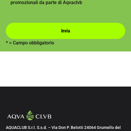
promozionali da parte di Aqvaclvb
* = Campo obbligatorio
AQUACLUB S.r.l. S.s.d. – Via Don P. Belotti 24064 Grumello del