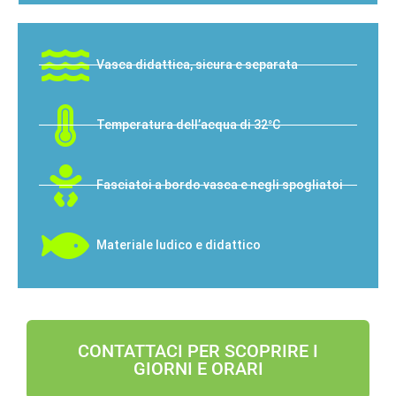
Vasca didattica, sicura e separata
Temperatura dell’acqua di 32°C
Fasciatoi a bordo vasca e negli spogliatoi
Materiale ludico e didattico
CONTATTACI PER SCOPRIRE I
GIORNI E ORARI