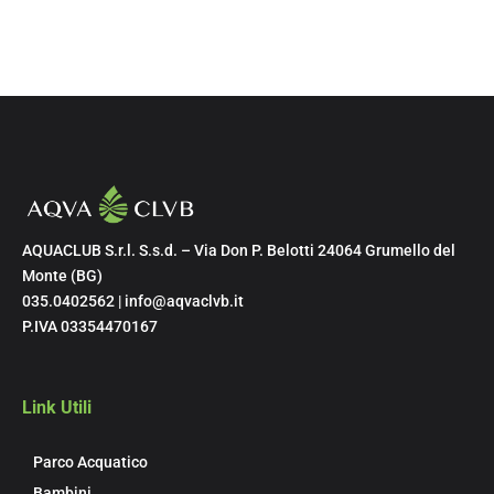
AQUACLUB S.r.l. S.s.d. – Via Don P. Belotti 24064 Grumello del
Monte (BG)
035.0402562 | info@aqvaclvb.it
P.IVA 03354470167
Link Utili
Parco Acquatico
Bambini