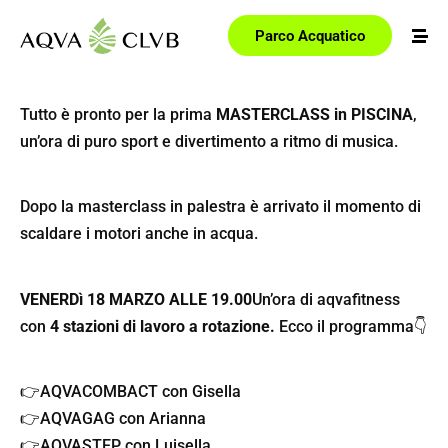
Parco Acquatico
Tutto è pronto per la prima
MASTERCLASS in PISCINA
,
un’ora di puro sport e divertimento a ritmo di musica.
Dopo la masterclass in palestra è arrivato il momento di
scaldare i motori anche in acqua.
VENERDì 18 MARZO ALLE 19.00
Un’ora di aqvafitness
con
4 stazioni di lavoro
a rotazione.
Ecco il programma👇
👉AQVACOMBACT
con Gisella
👉AQVAGAG
con Arianna
👉AQVASTEP
con Luisella