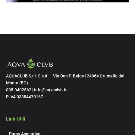
AQUACLUB S.r.l. S.s.d. – Via Don P. Belotti 24064 Grumello del
Monte (BG)
035.0402562 | info@aqvaclvb.it
P.IVA 03354470167
Link Utili
Parco Acquatico