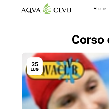
Mission
Corso 
25
LUG