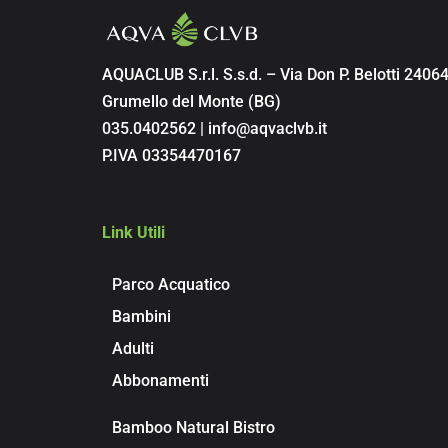
AQUACLUB S.r.l. S.s.d. – Via Don P. Belotti 2406
Grumello del Monte (BG)
035.0402562 | info@aqvaclvb.it
P.IVA 03354470167
Link Utili
Parco Acquatico
Bambini
Adulti
Abbonamenti
Bamboo Natural Bistro