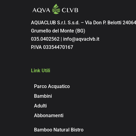
AQUACLUB S.r.l. S.s.d. – Via Don P. Belotti 2406
Grumello del Monte (BG)
035.0402562 | info@aqvaclvb.it
P.IVA 03354470167
Link Utili
Parco Acquatico
Bambini
Adulti
Abbonamenti
Bamboo Natural Bistro