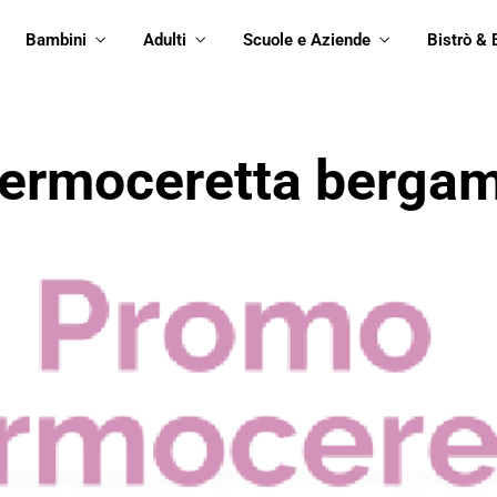
Bambini
Adulti
Scuole e Aziende
Bistrò & 
ermoceretta berga