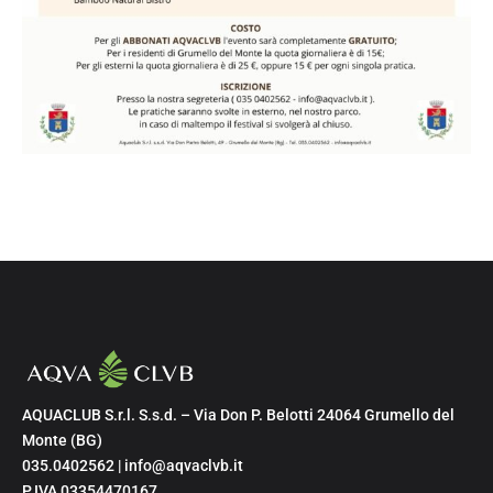
AQUACLUB S.r.l. S.s.d. – Via Don P. Belotti 24064 Grumello del
Monte (BG)
035.0402562 | info@aqvaclvb.it
P.IVA 03354470167