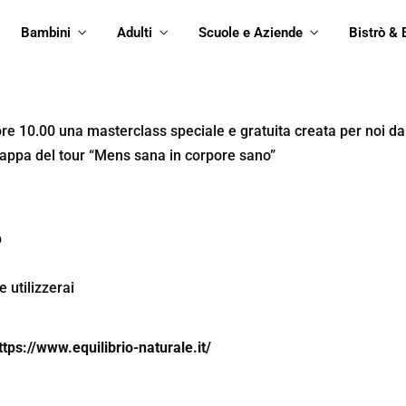
Bambini
Adulti
Scuole e Aziende
Bistrò & 
ore 10.00 una masterclass speciale e gratuita creata per noi d
tappa del tour “Mens sana in corpore sano”
b
e utilizzerai
ttps://www.equilibrio-naturale.it/