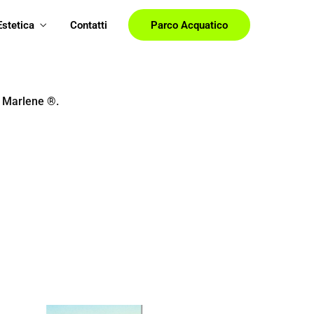
Estetica
Contatti
Parco Acquatico
a Marlene ®.